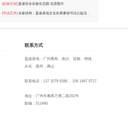
[农旅文创]
盈速安全农旅生态园-实景图片
[书法艺术]
名家挂帅：盈速基地文化长廊暑假书法公益活动月
联系方式
盈速基地：广州番禺、南沙、花都、增城、
从化，惠州，佛山
联系电话：137 1078 8286， 158 1487 9717
地址：广州市番禺万博二路202号
邮编：511440