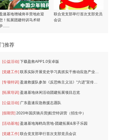
盈速基地增城倚丰营地欢迎
联合党支部举行首次支部党员
您！拓展团建特训马术研
会议
学.......
门推荐
[公益活动]
下载盈救APP1.0安卓版
[党建工作]
联系实际开展党史学习真抓实干推动应急产业发展
[专项特训]
盈速救援队参加《反恐怖主义法》“六进”宣传主题活动
[拓展培训]
盈速基地休闲活动团建拓展项目总览
[公益活动]
广东盈速应急救援志愿队
[假期营]
2020年国庆骑兵营|航空特训营（招生中）
[活动基地]
盈速基地海鸥岛营地-团建拓展&亲子乐园
[党建工作]
联合党支部举行首次支部党员会议