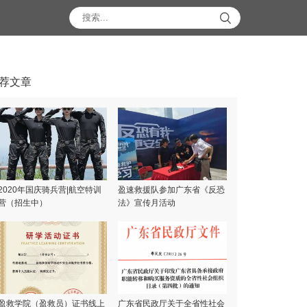
荐文章
2020年国庆骑兵营|航空特训
盈速救援队参加广东省《反恐
营（招生中）
法》宣传月活动
盈救学院（盈救员）证书线上
广东省民政厅关于全省性社会