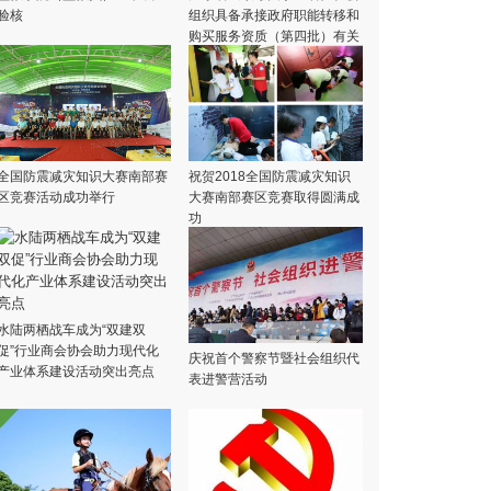
验核
组织具备承接政府职能转移和
购买服务资质（第四批）有关
工作的通知
全国防震减灾知识大赛南部赛
祝贺2018全国防震减灾知识
区竞赛活动成功举行
大赛南部赛区竞赛取得圆满成
功
水陆两栖战车成为“双建双
促”行业商会协会助力现代化
庆祝首个警察节暨社会组织代
产业体系建设活动突出亮点
表进警营活动